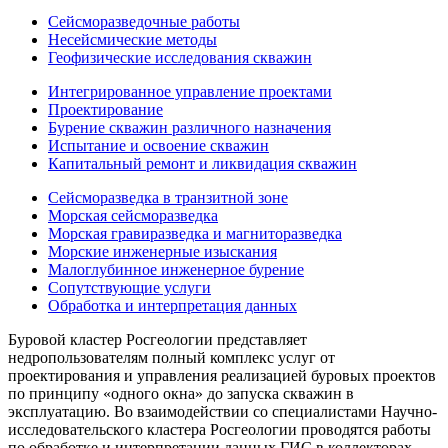
Сейсморазведочные работы
Несейсмические методы
Геофизические исследования скважин
Интегрированное управление проектами
Проектирование
Бурение скважин различного назначения
Испытание и освоение скважин
Капитальный ремонт и ликвидация скважин
Сейсморазведка в транзитной зоне
Морская сейсморазведка
Морская гравиразведка и магниторазведка
Морские инженерные изыскания
Малоглубинное инженерное бурение
Сопутствующие услуги
Обработка и интерпретация данных
Буровой кластер Росгеологии представляет
недропользователям полный комплекс услуг от
проектирования и управления реализацией буровых проектов
по принципу «одного окна» до запуска скважин в
эксплуатацию. Во взаимодействии со специалистами Научно-
исследовательского кластера Росгеологии проводятся работы
по обработке и интерпретации данных ГИС в коллекторах