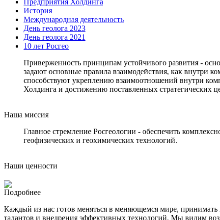
Предприятия Холдинга
История
Международная деятельность
День геолога 2023
День геолога 2021
10 лет Росгео
Приверженность принципам устойчивого развития - осно
задают основные правила взаимодействия, как внутри ко
способствуют укреплению взаимоотношений внутри компа
Холдинга и достижению поставленных стратегических ц
Наша миссия
Главное стремление Росгеологии - обеспечить комплексн
геофизических и геохимических технологий.
Наши ценности
Подробнее
Каждый из нас готов меняться в меняющемся мире, принимать 
талантов и внедрения эффективных технологий. Мы видим возм