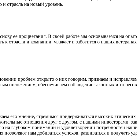
 и отрасль на новый уровень.
снову её процветания. В своей работе мы основываемся на опыт
ть к отрасли и компании, уважает и заботится о наших ветерана
овении проблем открыто о них говорим, признаем и исправляем
ебным положением, обеспечиваем соблюдение законных интересо
жаем его мнение, стремимся придерживаться высоких этических 
жительные отношения друг с другом, с нашими инвесторами, за
го на глубоком понимании и удовлетворении потребностей наши
 позволяют нам добиваться успехов, развиваться и получать удо