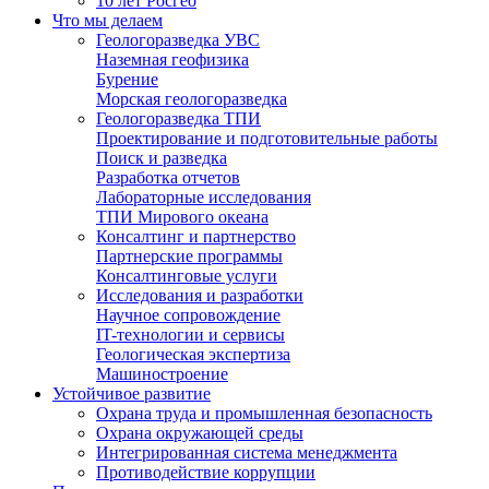
10 лет Росгео
Что мы делаем
Геологоразведка УВС
Наземная геофизика
Бурение
Морская геологоразведка
Геологоразведка ТПИ
Проектирование и подготовительные работы
Поиск и разведка
Разработка отчетов
Лабораторные исследования
ТПИ Мирового океана
Консалтинг и партнерство
Партнерские программы
Консалтинговые услуги
Исследования и разработки
Научное сопровождение
IT-технологии и сервисы
Геологическая экспертиза
Машиностроение
Устойчивое развитие
Охрана труда и промышленная безопасность
Охрана окружающей среды
Интегрированная система менеджмента
Противодействие коррупции