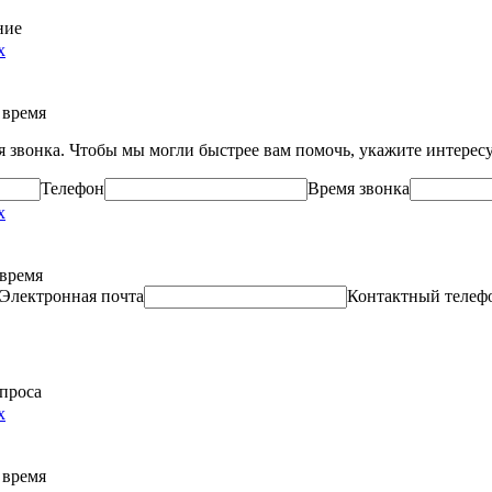
ние
х
 время
ля звонка. Чтобы мы могли быстрее вам помочь, укажите интере
Телефон
Время звонка
х
 время
Электронная почта
Контактный телеф
опроса
х
 время