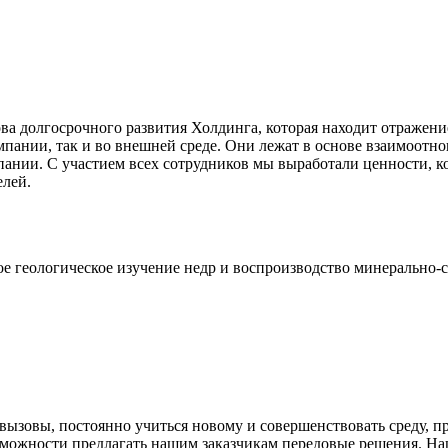
ва долгосрочного развития Холдинга, которая находит отражен
мпании, так и во внешней среде. Они лежат в основе взаимоотн
нии. С участием всех сотрудников мы выработали ценности, ко
елей.
ое геологическое изучение недр и воспроизводство минерально-
вызовы, постоянно учиться новому и совершенствовать среду, пр
ожности предлагать нашим заказчикам передовые решения. Наш 