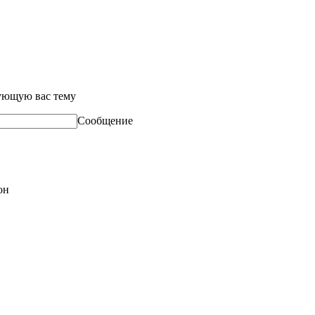
сующую вас тему
Сообщение
он