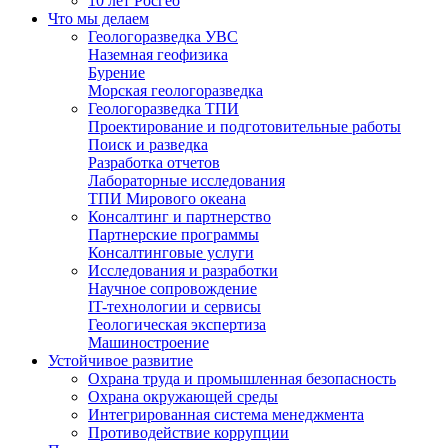
10 лет Росгео
Что мы делаем
Геологоразведка УВС
Наземная геофизика
Бурение
Морская геологоразведка
Геологоразведка ТПИ
Проектирование и подготовительные работы
Поиск и разведка
Разработка отчетов
Лабораторные исследования
ТПИ Мирового океана
Консалтинг и партнерство
Партнерские программы
Консалтинговые услуги
Исследования и разработки
Научное сопровождение
IT-технологии и сервисы
Геологическая экспертиза
Машиностроение
Устойчивое развитие
Охрана труда и промышленная безопасность
Охрана окружающей среды
Интегрированная система менеджмента
Противодействие коррупции