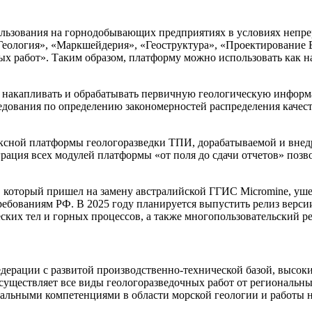
зования на горнодобывающих предприятиях в условиях непрер
Геология», «Маркшейдерия», «Геоструктура», «Проектирование
х работ». Таким образом, платформу можно использовать как на
накапливать и обрабатывать первичную геологическую информа
дования по определению закономерностей распределения качест
сной платформы геологоразведки ТПИ, дорабатываемой и внед
грация всех модулей платформы «от поля до сдачи отчетов» позв
торый пришел на замену австралийской ГГИС Micromine, ушедш
бованиям РФ. В 2025 году планируется выпустить релиз верс
ких тел и горных процессов, а также многопользовательский р
дерации с развитой производственно-технической базой, выс
уществляет все виды геологоразведочных работ от региональны
кальными компетенциями в области морской геологии и работы 