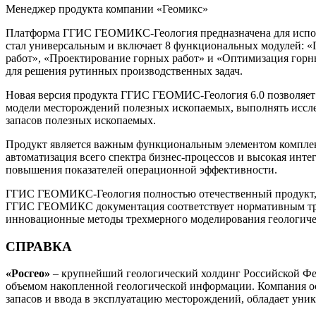
Менеджер продукта компании «Геомикс»
Платформа ГГИС ГЕОМИКС-Геология предназначена для исполь
стал универсальным и включает 8 функциональных модулей: «
работ», «Проектирование горных работ» и «Оптимизация горны
для решения рутинных производственных задач.
Новая версия продукта ГГИС ГЕОМИС-Геология 6.0 позволяет 
модели месторождений полезных ископаемых, выполнять иссле
запасов полезных ископаемых.
Продукт является важным функциональным элементом комплек
автоматизация всего спектра бизнес-процессов и высокая инте
повышения показателей операционной эффективности.
ГГИС ГЕОМИКС-Геология полностью отечественный продукт, ко
ГГИС ГЕОМИКС документация соответствует нормативным тре
инновационные методы трехмерного моделирования геологичес
СПРАВКА
«Росгео»
– крупнейший геологический холдинг Российской Фе
объемом накопленной геологической информации. Компания ос
запасов и ввода в эксплуатацию месторождений, обладает уни