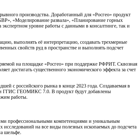
ывного производства. Доработанный для «Росгео» продукт
 БВР», «Моделирование развала», «Планирование горных
 экспертном уровне работы с данными в консалтинге, так и
цию, выполнять её интерпретацию, создавать трехмерные
венных свойств руд в пространстве и выполнять подсчет
ряемой на площадке «Росгео» при поддержке РФРИТ. Сквозная
оляет достигать существенного экономического эффекта за счет
ей с российского рынка в конце 2023 года. Создаваемая в
ии ГГИС ГЕОМИКС 7.0. В продукт будут добавлены
ежим работы.
окими профессиональными компетенциями и уникальным
х исследований на все виды полезных ископаемых до подсчета
на шельфе.