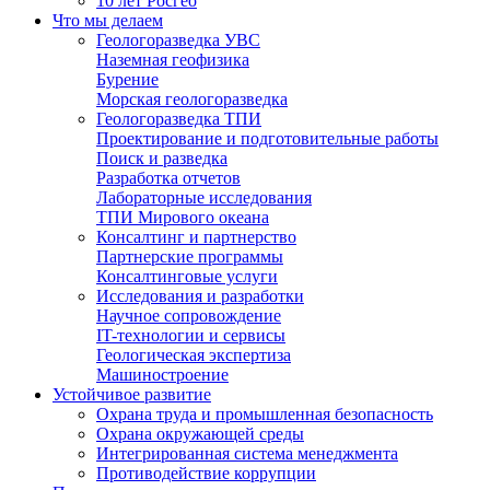
10 лет Росгео
Что мы делаем
Геологоразведка УВС
Наземная геофизика
Бурение
Морская геологоразведка
Геологоразведка ТПИ
Проектирование и подготовительные работы
Поиск и разведка
Разработка отчетов
Лабораторные исследования
ТПИ Мирового океана
Консалтинг и партнерство
Партнерские программы
Консалтинговые услуги
Исследования и разработки
Научное сопровождение
IT-технологии и сервисы
Геологическая экспертиза
Машиностроение
Устойчивое развитие
Охрана труда и промышленная безопасность
Охрана окружающей среды
Интегрированная система менеджмента
Противодействие коррупции