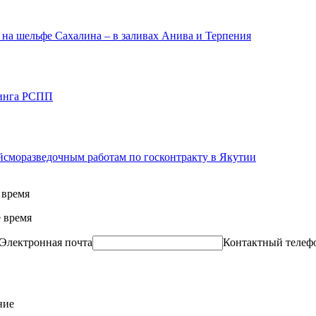
 на шельфе Сахалина – в заливах Анива и Терпения
тинга РСПП
йсморазведочным работам по госконтракту в Якутии
 время
 время
Электронная почта
Контактный телеф
ние