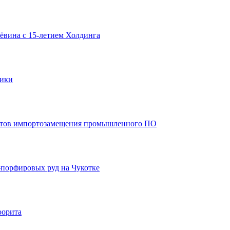
ёвина с 15-летием Холдинга
рики
ектов импортозамещения промышленного ПО
-порфировых руд на Чукотке
юорита