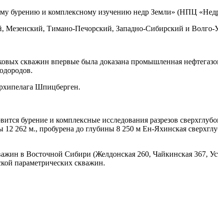
ому бурению и комплексному изучению недр Земли» (НПЦ «Нед
й, Мезенский, Тимано-Печорский, Западно-Сибирский и Волго-
исковых скважин впервые была доказана промышленная нефтегазо
одородов.
архипелага Шпицберген.
вится бурение и комплексные исследования разрезов сверхглубо
 12 262 м., пробурена до глубины 8 250 м Ен-Яхинская сверхгл
жин в Восточной Сибири (Желдонская 260, Чайкинская 367, Ус
ской параметрических скважин.