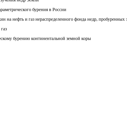
араметрического бурения в России
н на нефть и газ нераспределенного фонда недр, пробуренных з
 газ
ескому бурению континентальной земной коры