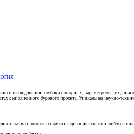
ЛОГИЯ
ю и исследованию глубоких опорных, параметрических, поиско
татах выполненного бурового проекта. Уникальная научно-технич
троительство и комплексные исследования скважин любого типа
изучения недр Земли