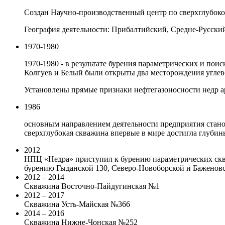
Создан Научно-производственный центр по сверхглубок
География деятельности: Прибалтийский, Средне-Русски
1970-1980
1970-1980 - в результате бурения параметрических и по
Колгуев и Белый были открыты два месторождения углев
Установлены прямые признаки нефтегазоносности недр 
1986
основным направлением деятельности предприятия стано
сверхглубокая скважина впервые в мире достигла глубины
2012
НПЦ «Недра» приступил к бурению параметрических сква
бурению Гыданской 130, Северо-Новоборской и Баженов
2012 – 2014
Скважина Восточно-Пайдугинская №1
2012 – 2017
Скважина Усть-Майская №366
2014 – 2016
Скважина Нижне-Чонская №252