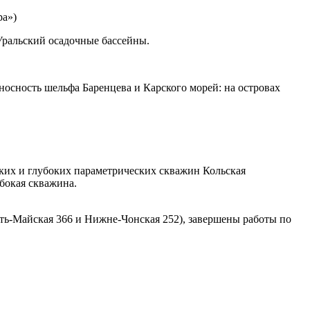
ра»)
Уральский осадочные бассейны.
носность шельфа Баренцева и Карского морей: на островах
ких и глубоких параметрических скважин Кольская
убокая скважина.
ть-Майская 366 и Нижне-Чонская 252), завершены работы по