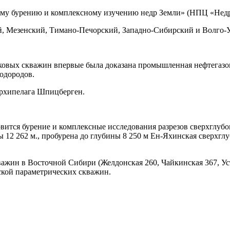
ому бурению и комплексному изучению недр Земли» (НПЦ «Нед
й, Мезенский, Тимано-Печорский, Западно-Сибирский и Волго-
исковых скважин впервые была доказана промышленная нефтегазо
одородов.
архипелага Шпицберген.
вится бурение и комплексные исследования разрезов сверхглубо
 12 262 м., пробурена до глубины 8 250 м Ен-Яхинская сверхгл
жин в Восточной Сибири (Желдонская 260, Чайкинская 367, Ус
ской параметрических скважин.