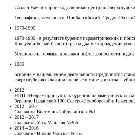
Создан Научно-производственный центр по сверхглубок
География деятельности: Прибалтийский, Средне-Русски
1970-1980
1970-1980 - в результате бурения параметрических и по
Колгуев и Белый были открыты два месторождения углев
Установлены прямые признаки нефтегазоносности недр 
1986
основным направлением деятельности предприятия стано
сверхглубокая скважина впервые в мире достигла глубины
2012
НПЦ «Недра» приступил к бурению параметрических сква
бурению Гыданской 130, Северо-Новоборской и Баженов
2012 – 2014
Скважина Восточно-Пайдугинская №1
2012 – 2017
Скважина Усть-Майская №366
2014 – 2016
Скважина Нижне-Чонская №252