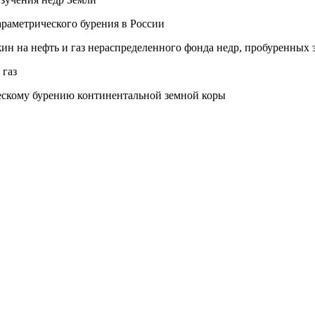
араметрического бурения в России
н на нефть и газ нераспределенного фонда недр, пробуренных з
 газ
ескому бурению континентальной земной коры