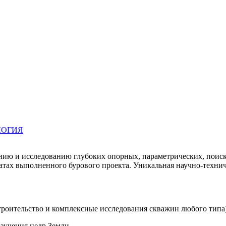
ЛОГИЯ
ю и исследованию глубоких опорных, параметрических, поиско
татах выполненного бурового проекта. Уникальная научно-технич
троительство и комплексные исследования скважин любого типа
изучения недр Земли