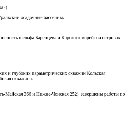
ра»)
Уральский осадочные бассейны.
носность шельфа Баренцева и Карского морей: на островах
ких и глубоких параметрических скважин Кольская
убокая скважина.
ть-Майская 366 и Нижне-Чонская 252), завершены работы по