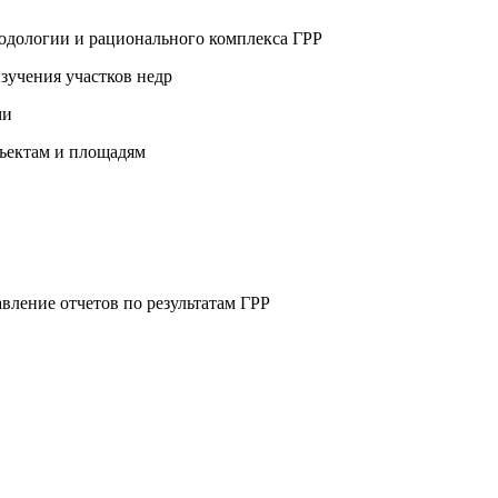
тодологии и рационального комплекса ГРР
изучения участков недр
ми
бъектам и площадям
авление отчетов по результатам ГРР