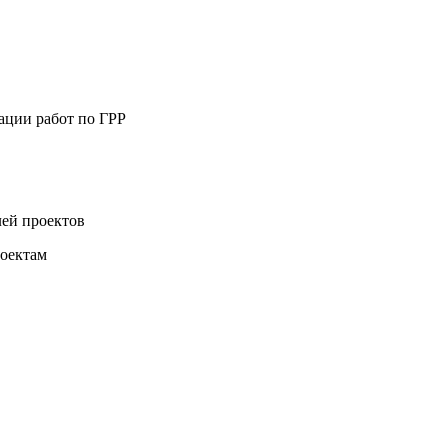
зации работ по ГРР
лей проектов
роектам