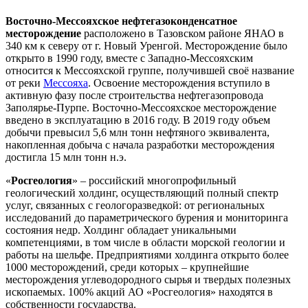
Восточно-Мессояхское нефтегазоконденсатное
месторождение
расположено в Тазовском районе ЯНАО в
340 км к северу от г. Новый Уренгой. Месторождение было
открыто в 1990 году, вместе с Западно-Мессояхским
относится к Мессояхской группе, получившей своё название
от реки
Мессояха
. Освоение месторождения вступило в
активную фазу после строительства нефтегазопровода
Заполярье-Пурпе. Восточно-Мессояхское месторождение
введено в эксплуатацию в 2016 году. В 2019 году объем
добычи превысил 5,6 млн тонн нефтяного эквивалента,
накопленная добыча с начала разработки месторождения
достигла 15 млн тонн н.э.
«
Росгеология
» – российский многопрофильный
геологический холдинг, осуществляющий полный спектр
услуг, связанных с геологоразведкой: от региональных
исследований до параметрического бурения и мониторинга
состояния недр. Холдинг обладает уникальными
компетенциями, в том числе в области морской геологии и
работы на шельфе. Предприятиями холдинга открыто более
1000 месторождений, среди которых – крупнейшие
месторождения углеводородного сырья и твердых полезных
ископаемых. 100% акций АО «Росгеология» находятся в
собственности государства.