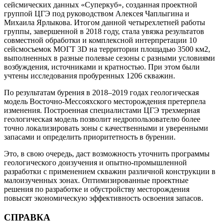
сейсмических данных «Суперкуб», созданная проектной
группой ЦГЭ под руководством Алексея Чаплыгина и
Михаила Ярлыкова. Итогом данной четырехлетней работы
группы, завершенной в 2018 году, стала увязка результатов
совместной обработки и комплексной интерпретации 10
сейсмосъемок МОГТ 3D на территории площадью 3500 км2,
выполненных в разные полевые сезоны с разными условиями
возбуждения, источниками и кратностью. При этом были
учтены исследования пробуренных 1206 скважин.
По результатам бурения в 2018–2019 годах геологическая
модель Восточно-Мессояхского месторождения претерпела
изменения. Построенная специалистами ЦГЭ трехмерная
геологическая модель позволит недропользователю более
точно локализировать зоны с качественными и уверенными
запасами и определить приоритетность в бурении.
Это, в свою очередь, даст возможность уточнить программы
геологического доизучения и опытно-промышленной
разработки с применением скважин различной конструкции в
малоизученных зонах. Оптимизированные проектные
решения по разработке и обустройству месторождения
повысят экономическую эффективность освоения запасов.
СПРАВКА