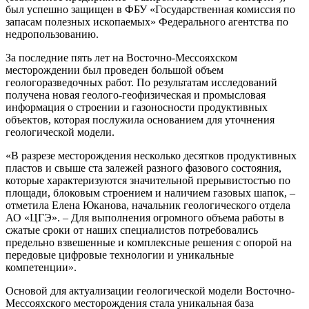
был успешно защищен в ФБУ «Государственная комиссия по
запасам полезных ископаемых» Федерального агентства по
недропользованию.
За последние пять лет на Восточно-Мессояхском
месторождении был проведен большой объем
геологоразведочных работ. По результатам исследований
получена новая геолого-геофизическая и промысловая
информация о строении и газоносности продуктивных
объектов, которая послужила основанием для уточнения
геологической модели.
«В разрезе месторождения несколько десятков продуктивных
пластов и свыше ста залежей разного фазового состояния,
которые характеризуются значительной прерывистостью по
площади, блоковым строением и наличием газовых шапок, –
отметила Елена Юканова, начальник геологического отдела
АО «ЦГЭ». – Для выполнения огромного объема работы в
сжатые сроки от наших специалистов потребовались
предельно взвешенные и комплексные решения с опорой на
передовые цифровые технологии и уникальные
компетенции».
Основой для актуализации геологической модели Восточно-
Мессояхского месторождения стала уникальная база